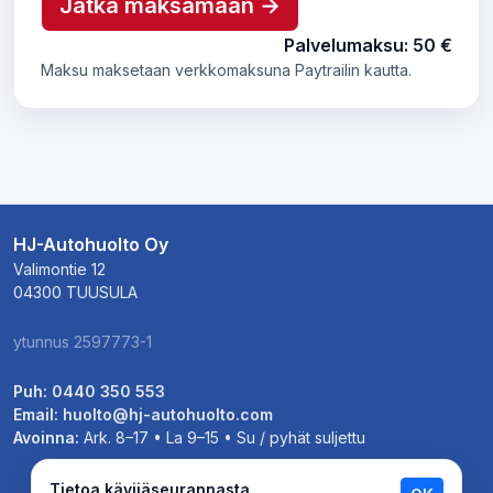
Jatka maksamaan →
Palvelumaksu: 50 €
Maksu maksetaan verkkomaksuna Paytrailin kautta.
HJ-Autohuolto Oy
Valimontie 12
04300 TUUSULA
ytunnus 2597773-1
Puh:
0440 350 553
Email:
huolto@hj-autohuolto.com
Avoinna:
Ark. 8–17 • La 9–15 • Su / pyhät suljettu
Tietoa kävijäseurannasta