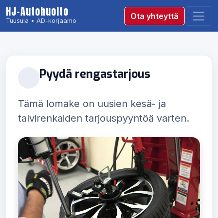
HJ-Autohuolto
Ota yhteyttä
Tuusula • AD-korjaamo
Pyydä rengastarjous
Tämä lomake on uusien kesä- ja
talvirenkaiden tarjouspyyntöä varten.