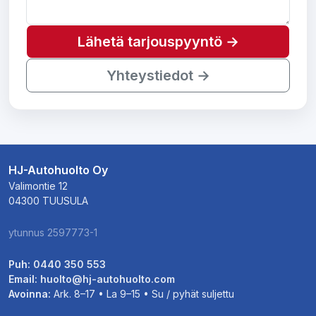
Lähetä tarjouspyyntö →
Yhteystiedot →
HJ-Autohuolto Oy
Valimontie 12
04300 TUUSULA
ytunnus 2597773-1
Puh:
0440 350 553
Email:
huolto@hj-autohuolto.com
Avoinna:
Ark. 8–17 • La 9–15 • Su / pyhät suljettu